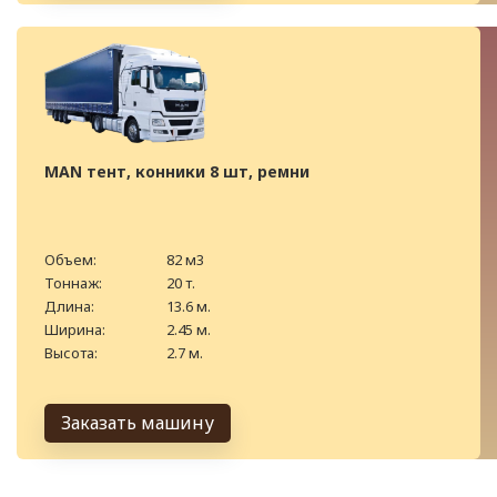
MAN тент, конники 8 шт, ремни
Объем:
82 м3
Тоннаж:
20 т.
Длина:
13.6 м.
Ширина:
2.45 м.
Высота:
2.7 м.
Заказать машину