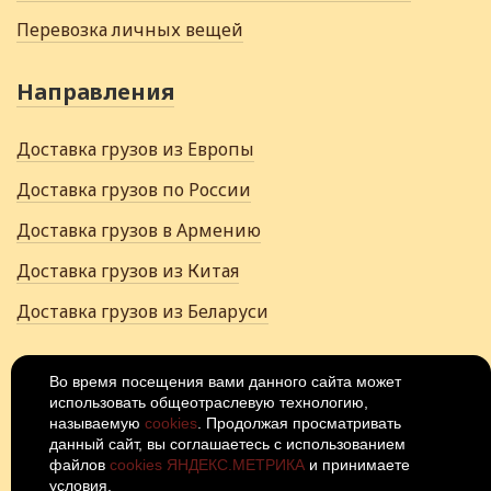
Перевозка личных вещей
Направления
Доставка грузов из Европы
Доставка грузов по России
Доставка грузов в Армению
Доставка грузов из Китая
Доставка грузов из Беларуси
+7 (922) 502-28-06
Во время посещения вами данного сайта может
использовать общеотраслевую технологию,
Россия, Иваново, 15-й проезд, 4Щ
называемую
cookies
. Продолжая просматривать
данный сайт, вы соглашаетесь с использованием
© 2026
Политика
файлов
cookies ЯНДЕКС.МЕТРИКА
и принимаете
конфиденциальности
условия.