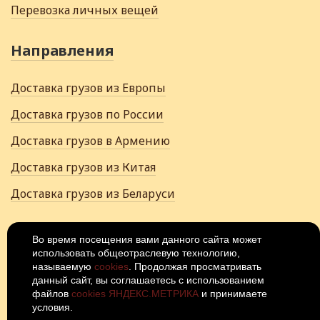
Перевозка личных вещей
Направления
Доставка грузов из Европы
Доставка грузов по России
Доставка грузов в Армению
Доставка грузов из Китая
Доставка грузов из Беларуси
+7 (922) 502-28-06
Во время посещения вами данного сайта может
использовать общеотраслевую технологию,
Россия, Иваново, 15-й проезд, 4Щ
называемую
cookies
. Продолжая просматривать
данный сайт, вы соглашаетесь с использованием
© 2026
Политика
файлов
cookies ЯНДЕКС.МЕТРИКА
и принимаете
конфиденциальности
условия.