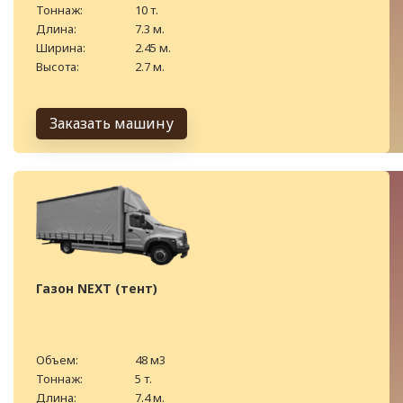
Тоннаж:
10 т.
Длина:
7.3 м.
Ширина:
2.45 м.
Высота:
2.7 м.
Заказать машину
Газон NEXT (тент)
Объем:
48 м3
Тоннаж:
5 т.
Длина:
7.4 м.